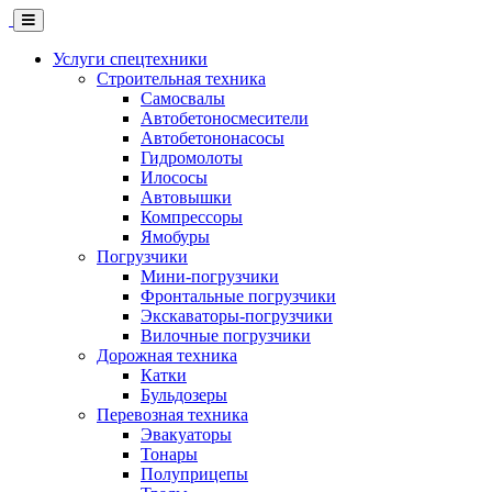
Skip
to
main
Услуги спецтехники
content
Строительная техника
Самосвалы
Автобетоносмесители
Автобетононасосы
Гидромолоты
Илососы
Автовышки
Компрессоры
Ямобуры
Погрузчики
Мини-погрузчики
Фронтальные погрузчики
Экскаваторы-погрузчики
Вилочные погрузчики
Дорожная техника
Катки
Бульдозеры
Перевозная техника
Эвакуаторы
Тонары
Полуприцепы