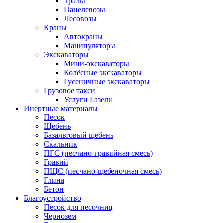
Тралы
Панелевозы
Лесовозы
Краны
Автокраны
Манипуляторы
Экскаваторы
Мини-экскаваторы
Колёсные экскаваторы
Гусеничные экскаваторы
Грузовое такси
Услуги Газели
Инертные материалы
Песок
Щебень
Базальтовый щебень
Скальник
ПГС (песчано-гравийная смесь)
Гравий
ПЩС (песчано-щебеночная смесь)
Глина
Бетон
Благоустройство
Песок для песочниц
Чернозем