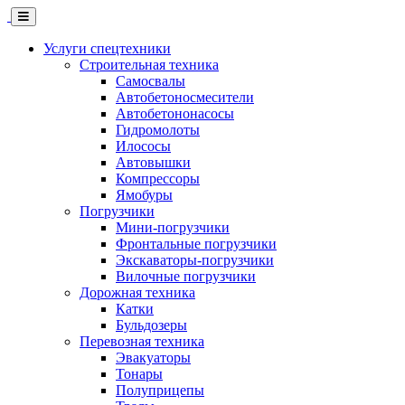
Skip
to
main
Услуги спецтехники
content
Строительная техника
Самосвалы
Автобетоносмесители
Автобетононасосы
Гидромолоты
Илососы
Автовышки
Компрессоры
Ямобуры
Погрузчики
Мини-погрузчики
Фронтальные погрузчики
Экскаваторы-погрузчики
Вилочные погрузчики
Дорожная техника
Катки
Бульдозеры
Перевозная техника
Эвакуаторы
Тонары
Полуприцепы