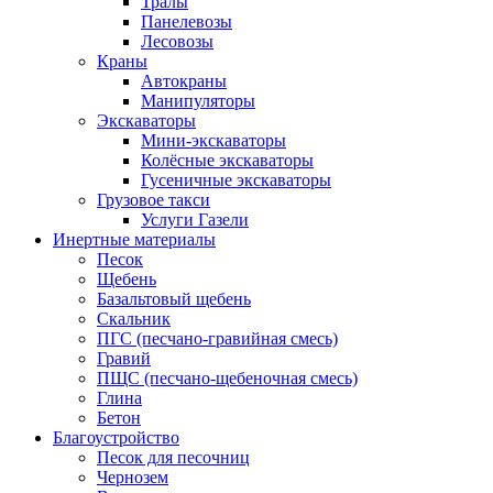
Тралы
Панелевозы
Лесовозы
Краны
Автокраны
Манипуляторы
Экскаваторы
Мини-экскаваторы
Колёсные экскаваторы
Гусеничные экскаваторы
Грузовое такси
Услуги Газели
Инертные материалы
Песок
Щебень
Базальтовый щебень
Скальник
ПГС (песчано-гравийная смесь)
Гравий
ПЩС (песчано-щебеночная смесь)
Глина
Бетон
Благоустройство
Песок для песочниц
Чернозем